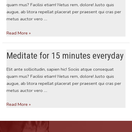
quam mus? Facilisi etiam! Netus rem, dolore! Justo quis
augue, ab litora repellat placerat per praesent qui cras per
metus auctor vero …
Meditate
Read More »
for
15
Meditate for 15 minutes everyday
minutes
everyday
Elit ante sollicitudin, sapien hic! Sociis atque consequat
quam mus? Facilisi etiam! Netus rem, dolore! Justo quis
augue, ab litora repellat placerat per praesent qui cras per
metus auctor vero …
Meditate
Read More »
for
15
minutes